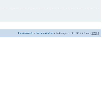
Henkilökunta
•
Poista evästeet
• Kaikki ajat ovat UTC + 2 tuntia [
DST
]