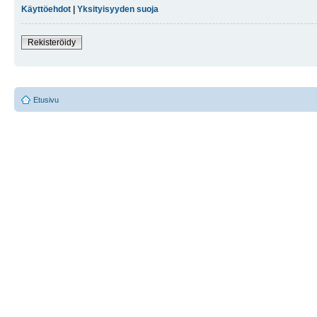
Käyttöehdot
|
Yksityisyyden suoja
Rekisteröidy
Etusivu