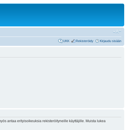
UKK
Rekisteröidy
Kirjaudu sisään
ös antaa erityisoikeuksia rekisteröityneille käyttäjille. Muista lukea