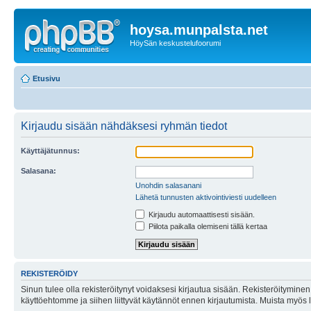
hoysa.munpalsta.net
HöySän keskustelufoorumi
Etusivu
Kirjaudu sisään nähdäksesi ryhmän tiedot
Käyttäjätunnus:
Salasana:
Unohdin salasanani
Lähetä tunnusten aktivointiviesti uudelleen
Kirjaudu automaattisesti sisään.
Piilota paikalla olemiseni tällä kertaa
REKISTERÖIDY
Sinun tulee olla rekisteröitynyt voidaksesi kirjautua sisään. Rekisteröityminen 
käyttöehtomme ja siihen liittyvät käytännöt ennen kirjautumista. Muista myös