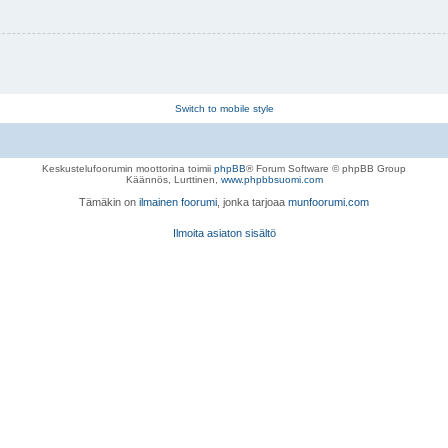
Switch to mobile style
Keskustelufoorumin moottorina toimii
phpBB
® Forum Software © phpBB Group
Käännös, Lurttinen,
www.phpbbsuomi.com
Tämäkin on
ilmainen foorumi
, jonka tarjoaa
munfoorumi.com
Ilmoita asiaton sisältö